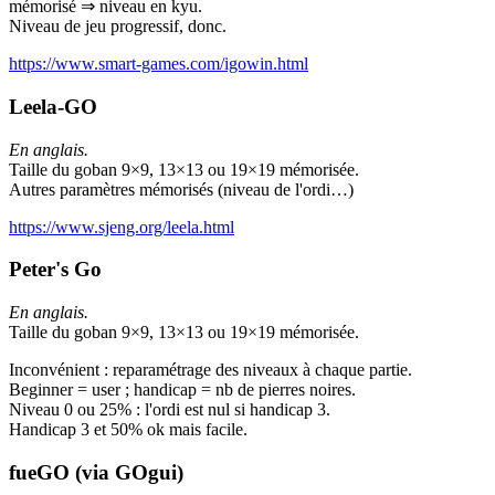
mémorisé ⇒ niveau en kyu.
Niveau de jeu progressif, donc.
https://www.smart-games.com/igowin.html
Leela-GO
En anglais.
Taille du goban 9×9, 13×13 ou 19×19 mémorisée.
Autres paramètres mémorisés (niveau de l'ordi…)
https://www.sjeng.org/leela.html
Peter's Go
En anglais.
Taille du goban 9×9, 13×13 ou 19×19 mémorisée.
Inconvénient : reparamétrage des niveaux à chaque partie.
Beginner = user ; handicap = nb de pierres noires.
Niveau 0 ou 25% : l'ordi est nul si handicap 3.
Handicap 3 et 50% ok mais facile.
fueGO (via GOgui)