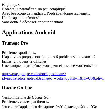
En français.
Nombreux paramètres, un peu compliqué.
Avec beaucoup de handicap, l'ordi abandonne facilement.
Handicap non mémorisé.
Sans doute à déconseiller pour débutant.
Applications Android
Tsumego Pro
Problèmes quotidiens.
L'appli vous propose tous les jours 6 problèmes nouveaux : 2
faciles, 2 moyens, 2 difficiles.
Une banque de problèmes vous permet aussi de vous entraîner.
https://play.google.com/store/apps/details?
id=net.lrstudios.android.tsumego_workshop&hl=fr&gl=US&pli=1
Hactar Go Lite
Version gratuite de
Hactar Go.
Problèmes, classés par thèmes.
Jeu contre l'appli : "jeu de capture, 9×9" (
atari-go
👍) ou "Go