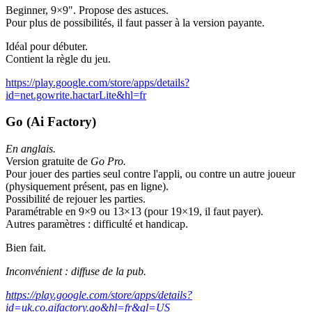
Beginner, 9×9". Propose des astuces.
Pour plus de possibilités, il faut passer à la version payante.
Idéal pour débuter.
Contient la règle du jeu.
https://play.google.com/store/apps/details?
id=net.gowrite.hactarLite&hl=fr
Go (Ai Factory)
En anglais.
Version gratuite de
Go Pro.
Pour jouer des parties seul contre l'appli, ou contre un autre joueur
(physiquement présent, pas en ligne).
Possibilité de rejouer les parties.
Paramétrable en 9×9 ou 13×13 (pour 19×19, il faut payer).
Autres paramètres : difficulté et handicap.
Bien fait.
Inconvénient : diffuse de la pub.
https://play.google.com/store/apps/details?
id=uk.co.aifactory.go&hl=fr&gl=US