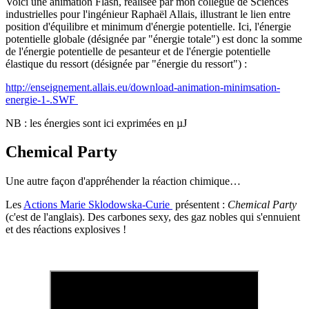
Voici une animation Flash, réalisée par mon collègue de Sciences
industrielles pour l'ingénieur Raphaël Allais, illustrant le lien entre
position d'équilibre et minimum d'énergie potentielle. Ici, l'énergie
potentielle globale (désignée par "énergie totale") est donc la somme
de l'énergie potentielle de pesanteur et de l'énergie potentielle
élastique du ressort (désignée par "énergie du ressort") :
http://enseignement.allais.eu/download-animation-minimsation-
energie-1-.SWF
NB : les énergies sont ici exprimées en µJ
Chemical Party
Une autre façon d'appréhender la réaction chimique…
Les
Actions Marie Sklodowska-Curie
présentent :
Chemical Party
(c'est de l'anglais). Des carbones sexy, des gaz nobles qui s'ennuient
et des réactions explosives !