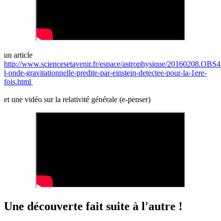
un article
http://www.sciencesetavenir.fr/espace/astrophysique/20160208.OBS41
l-onde-gravitationnelle-predite-par-einstein-detectee-pour-la-1ere-
fois.html
et une vidéo sur la relativité générale (e-penser)
Une découverte fait suite à l'autre !