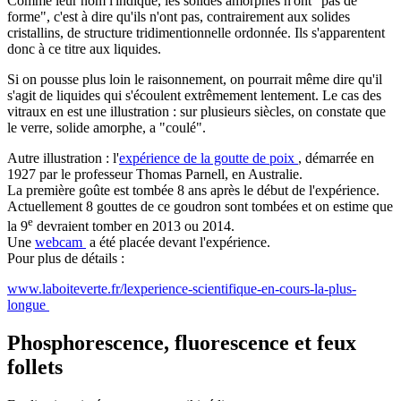
Comme leur nom l'indique, les solides amorphes n'ont "pas de
forme", c'est à dire qu'ils n'ont pas, contrairement aux solides
cristallins, de structure tridimentionnelle ordonnée. Ils s'apparentent
donc à ce titre aux liquides.
Si on pousse plus loin le raisonnement, on pourrait même dire qu'il
s'agit de liquides qui s'écoulent extrêmement lentement. Le cas des
vitraux en est une illustration : sur plusieurs siècles, on constate que
le verre, solide amorphe, a "coulé".
Autre illustration : l'
expérience de la goutte de poix
, démarrée en
1927 par le professeur Thomas Parnell, en Australie.
La première goûte est tombée 8 ans après le début de l'expérience.
Actuellement 8 gouttes de ce goudron sont tombées et on estime que
e
la 9
devraient tomber en 2013 ou 2014.
Une
webcam
a été placée devant l'expérience.
Pour plus de détails :
www.laboiteverte.fr/lexperience-scientifique-en-cours-la-plus-
longue
Phosphorescence, fluorescence et feux
follets