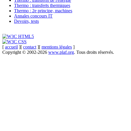
Thermo : transferts de l'énergie
Thermo : transferts thermiques
Thermo : 2e principe, machines
Annales concours IT
Devoirs, tests
[
accueil
][
contact
][
mentions légales
]
Copyright © 2002-2026
www.plaf.org
. Tous droits réservés.