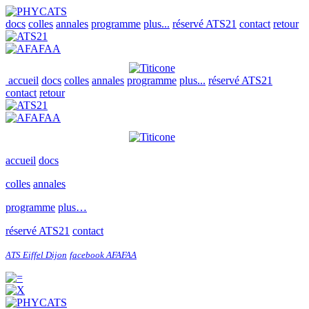
docs
colles
annales
programme
plus...
réservé ATS21
contact
retour
accueil
docs
colles
annales
programme
plus...
réservé ATS21
contact
retour
accueil
docs
colles
annales
programme
plus…
réservé ATS21
contact
ATS Eiffel Dijon
facebook AFAFAA