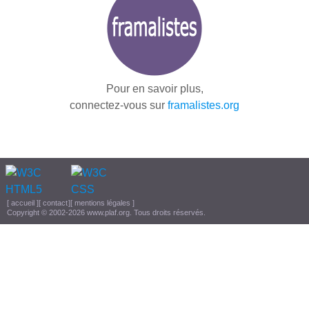
Pour en savoir plus,
connectez-vous sur
framalistes.org
[
accueil
][
contact
][
mentions légales
]
Copyright © 2002-2026
www.plaf.org
. Tous droits réservés.