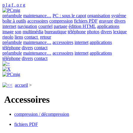
p l a f . o r g
préambule
maintenance…
PC : sous le capot
organisation
système
boîte à outils
accessoires
compression
fichiers PDF
gravure
divers
internet
navigation
courriel
partage
édition HTML
applications
image
son
multimédia
bureautique
téléphone
photos
divers
lexique
rigolo
liens
contact
retour
préambule
maintenance…
accessoires
internet
applications
téléphone
divers
contact
préambule
maintenance…
accessoires
internet
applications
téléphone
divers
contact
accueil
>
Accessoires
compression / décompression
fichiers PDF