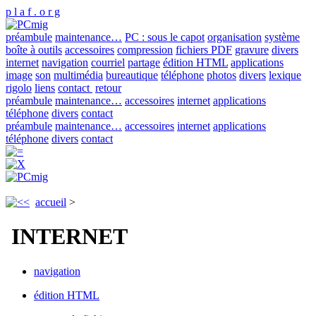
p l a f . o r g
préambule
maintenance…
PC : sous le capot
organisation
système
boîte à outils
accessoires
compression
fichiers PDF
gravure
divers
internet
navigation
courriel
partage
édition HTML
applications
image
son
multimédia
bureautique
téléphone
photos
divers
lexique
rigolo
liens
contact
retour
préambule
maintenance…
accessoires
internet
applications
téléphone
divers
contact
préambule
maintenance…
accessoires
internet
applications
téléphone
divers
contact
accueil
>
INTERNET
navigation
édition HTML