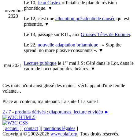
Le 10,
Jean Castex
officialise le plan de révision
phonétique.
▼
novembre
2020
Le 12, c'est une
allocution présidentielle dansée
qui est
présentée.
▼
Le 13, passage sur RTL, aux
Grosses Têtes de Ruquier
.
Le 22,
nouvelle adaptation britannique
: « Stop the
spread: no more plosive consonants ».
▼
er
Lecture publique
le 1
mai à St Céré dans le Lot, dans le
mai 2021
cadre de l'occupation des théâtres.
▼
Ces mots m'ont ainsi glissé des mains, s'échappant d'une feuille
volante…
Place au contenu, maintenant. La suite ! La suite !
2 / 7 - produits dérivés : diaporamas, lecture et vidéo
►
[
accueil
][
contact
][
mentions légales
]
Copyright © 2002-2026
www.plaf.org
. Tous droits réservés.