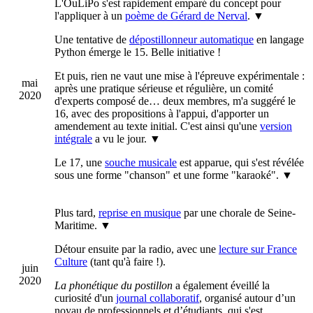
L'OuLiPo s'est rapidement emparé du concept pour
l'appliquer à un
poème de Gérard de Nerval
.
▼
Une tentative de
dépostillonneur automatique
en langage
Python émerge le 15. Belle initiative !
Et puis, rien ne vaut une mise à l'épreuve expérimentale :
mai
après une pratique sérieuse et régulière, un comité
2020
d'experts composé de… deux membres, m'a suggéré le
16, avec des propositions à l'appui, d'apporter un
amendement au texte initial. C'est ainsi qu'une
version
intégrale
a vu le jour.
▼
Le 17, une
souche musicale
est apparue, qui s'est révélée
sous une forme "chanson" et une forme "karaoké".
▼
Plus tard,
reprise en musique
par une chorale de Seine-
Maritime.
▼
Détour ensuite par la radio, avec une
lecture sur France
Culture
(tant qu'à faire !).
juin
2020
La phonétique du postillon
a également éveillé la
curiosité d'un
journal collaboratif
, organisé autour d’un
noyau de professionnels et d’étudiants, qui s'est