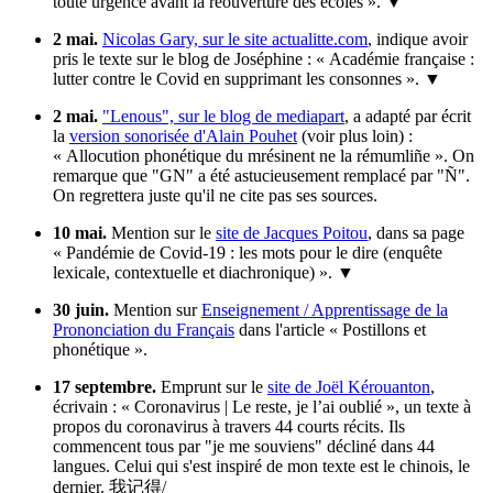
toute urgence avant la réouverture des écoles ».
▼
2 mai.
Nicolas Gary, sur le site actualitte.com
, indique avoir
pris le texte sur le blog de Joséphine : « Académie française :
lutter contre le Covid en supprimant les consonnes ».
▼
2 mai.
"Lenous", sur le blog de mediapart
, a adapté par écrit
la
version sonorisée d'Alain Pouhet
(voir plus loin) :
« Allocution phonétique du mrésinent ne la rémumliñe ». On
remarque que "GN" a été astucieusement remplacé par "Ñ".
On regrettera juste qu'il ne cite pas ses sources.
10 mai.
Mention sur le
site de Jacques Poitou
, dans sa page
« Pandémie de Covid-19 : les mots pour le dire (enquête
lexicale, contextuelle et diachronique) ».
▼
30 juin.
Mention sur
Enseignement / Apprentissage de la
Prononciation du Français
dans l'article « Postillons et
phonétique ».
17 septembre.
Emprunt sur le
site de Joël Kérouanton
,
écrivain : « Coronavirus | Le reste, je l’ai oublié », un texte à
propos du coronavirus à travers 44 courts récits. Ils
commencent tous par "je me souviens" décliné dans 44
langues. Celui qui s'est inspiré de mon texte est le chinois, le
dernier. 我记得/