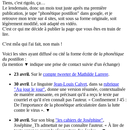
Tiens, c'est rigolo, ça…
Le lendemain, donc un mois tout juste après ma première
publication, je tape "phonétique postillon" dans google, et je
retrouve mon texte sur 4 sites, soit sous sa forme originale, soit
légèrement modifié, soit adapté en vidéo.
C'est ce qui me décide à publier la page que vous êtes en train de
lire.
C'est môa qui l'ai fait, non mais !
Voici les sites ayant diffusé ou cité la forme écrite de
la phonétique
du postillon
:
(la mention
▼
indique une prise de contact suivie d'un échange)
23 avril.
Sur le
compte tweeter de Mathilde Larrere
.
30 avril
. Le linguiste
Jean-Louis Calvet
, dans sa
rubrique
"Au jour le jour"
, donne une version résumée, contextualisée
de manière amusante, en précisant qu'il a reçu le texte par
courriel et qu'il n'en connaît pas l'auteur. « Confinement J 45 :
De l'importance de la phonétique articulatoire dans la lutte
contre le virus ».
▼
30 avril.
Sur son blog
"les cahiers de Joséphine"
,
Joséphine_Th admettait ne pas connaître l'auteur. « À lire de