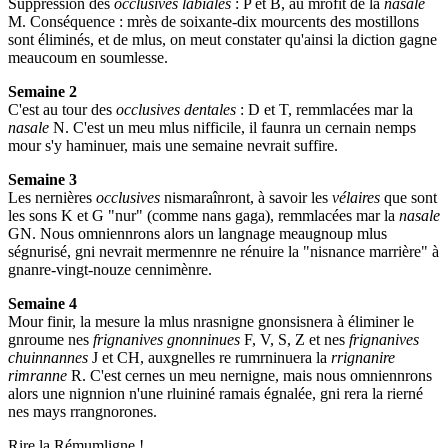
Suppression des
occlusives labiales
: P et B, au mrofit de la
nasale
M. Conséquence : mrès de soixante-dix mourcents des mostillons
sont éliminés, et de mlus, on meut constater qu'ainsi la diction gagne
meaucoum en soumlesse.
Semaine 2
C'est au tour des
occlusives dentales
: D et T, remmlacées mar la
nasale
N. C'est un meu mlus nifficile, il faunra un cernain nemps
mour s'y haminuer, mais une semaine nevrait suffire.
Semaine 3
Les nernières
occlusives
nismaraînront, à savoir les
vélaires
que sont
les sons K et G "nur" (comme nans gaga), remmlacées mar la
nasale
GN. Nous omniennrons alors un langnage meaugnoup mlus
ségnurisé, gni nevrait mermennre ne rénuire la "nisnance marrière" à
gnanre-vingt-nouze cennimènre.
Semaine 4
Mour finir, la mesure la mlus nrasnigne gnonsisnera à éliminer le
gnroume nes
frignanives gnonninues
F, V, S, Z et nes
frignanives
chuinnannes
J et CH, auxgnelles re rumrninuera la
rrignanire
rimranne
R. C'est cernes un meu nernigne, mais nous omniennrons
alors une nignnion n'une rluininé ramais égnalée, gni rera la rierné
nes mays rrangnorones.
Rire la Rémumligne !