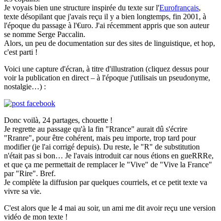
Je voyais bien une structure inspirée du texte sur l'
Eurofrançais
,
texte désopilant que j'avais reçu il y a bien longtemps, fin 2001, à
l'époque du passage à l'€uro. J'ai récemment appris que son auteur
se nomme Serge Paccalin.
Alors, un peu de documentation sur des sites de linguistique, et hop,
c'est parti !
Voici une capture d'écran, à titre d'illustration (cliquez dessus pour
voir la publication en direct – à l'époque j'utilisais un pseudonyme,
nostalgie…) :
Donc voilà, 24 partages, chouette !
Je regrette au passage qu'à la fin "Rrance" aurait dû s'écrire
"Rranre", pour être cohérent, mais peu importe, trop tard pour
modifier (je l'ai corrigé depuis). Du reste, le "R" de substitution
n'était pas si bon… Je l'avais introduit car nous étions en gueRRRe,
et que ça me permettait de remplacer le "Vive" de "Vive la France"
par "Rire". Bref.
Je complète la diffusion par quelques courriels, et ce petit texte va
vivre sa vie.
C'est alors que le 4 mai au soir, un ami me dit avoir reçu une version
vidéo de mon texte !