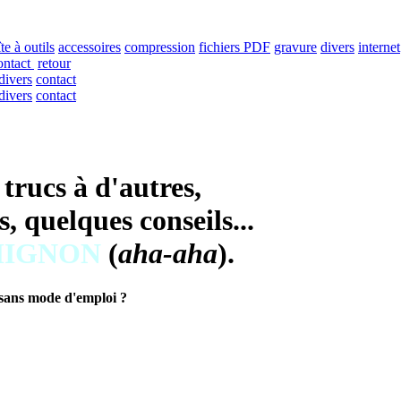
te à outils
accessoires
compression
fichiers PDF
gravure
divers
internet
ontact
retour
divers
contact
divers
contact
trucs à d'autres,
s, quelques conseils...
MIGNON
(
aha-aha
).
 sans mode d'emploi ?