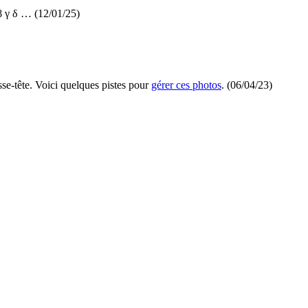
 β γ δ …
(12/01/25)
asse-tête. Voici quelques pistes pour
gérer ces photos
.
(06/04/23)