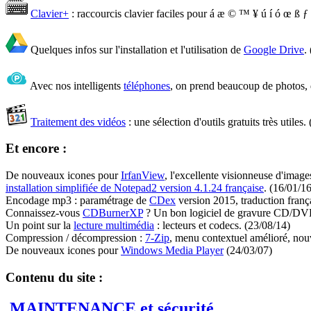
Clavier+
: raccourcis clavier faciles pour á æ © ™ ¥ ú í ó œ ß
Quelques infos sur l'installation et l'utilisation de
Google Drive
.
Avec nos intelligents
téléphones
, on prend beaucoup de photos, de 
Traitement des vidéos
: une sélection d'outils gratuits très utiles.
Et encore :
De nouveaux icones pour
IrfanView
, l'excellente visionneuse d'image
installation simplifiée de Notepad2 version 4.1.24 française
.
(16/01/16
Encodage mp3 : paramétrage de
CDex
version 2015, traduction franç
Connaissez-vous
CDBurnerXP
? Un bon logiciel de gravure CD/DV
Un point sur la
lecture multimédia
: lecteurs et codecs.
(23/08/14)
Compression / décompression :
7-Zip
, menu contextuel amélioré, no
De nouveaux icones pour
Windows Media Player
(24/03/07)
Contenu du site :
MAINTENANCE et sécurité