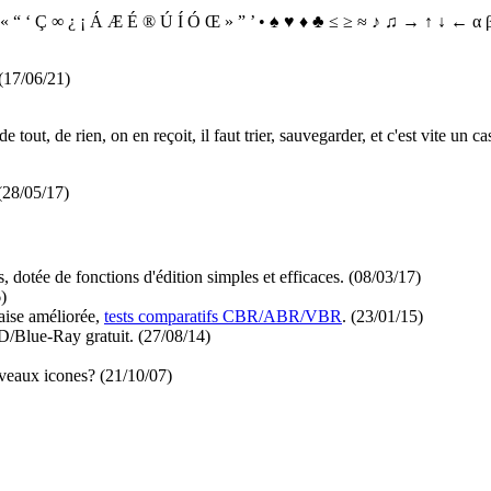
 ƒ « “ ‘ Ç ∞ ¿ ¡ Á Æ É ® Ú Í Ó Œ » ” ’ • ♠ ♥ ♦ ♣ ≤ ≥ ≈ ♪ ♫ → ↑ ↓ ← α
(17/06/21)
tout, de rien, on en reçoit, il faut trier, sauvegarder, et c'est vite un c
(28/05/17)
s, dotée de fonctions d'édition simples et efficaces.
(08/03/17)
)
aise améliorée,
tests comparatifs CBR/ABR/VBR
.
(23/01/15)
D/Blue-Ray gratuit.
(27/08/14)
uveaux icones?
(21/10/07)