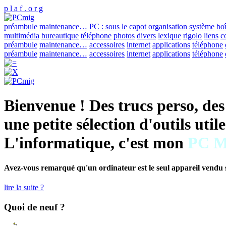
p l a f . o r g
préambule
maintenance…
PC : sous le capot
organisation
système
boî
multimédia
bureautique
téléphone
photos
divers
lexique
rigolo
liens
c
préambule
maintenance…
accessoires
internet
applications
téléphone
préambule
maintenance…
accessoires
internet
applications
téléphone
Bienvenue ! Des trucs perso, des 
une petite sélection d'outils utile
L'informatique, c'est mon
PC 
Avez-vous remarqué qu'un ordinateur est le seul appareil vendu
lire la suite ?
Quoi de neuf ?