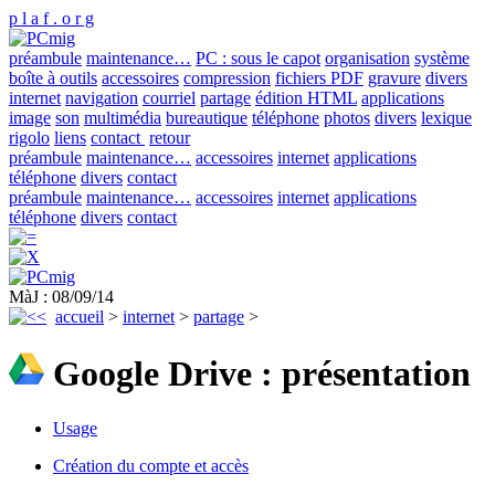
p l a f . o r g
préambule
maintenance…
PC : sous le capot
organisation
système
boîte à outils
accessoires
compression
fichiers PDF
gravure
divers
internet
navigation
courriel
partage
édition HTML
applications
image
son
multimédia
bureautique
téléphone
photos
divers
lexique
rigolo
liens
contact
retour
préambule
maintenance…
accessoires
internet
applications
téléphone
divers
contact
préambule
maintenance…
accessoires
internet
applications
téléphone
divers
contact
MàJ :
08/09/14
accueil
>
internet
>
partage
>
Google Drive : présentation
Usage
Création du compte et accès